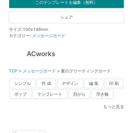
このテンプレートを編集（無料）
シェア
サイズ
:
100
x
148
mm
カテゴリー
:
メッセージカード
ACworks
TOP
>
メッセージカード
>
夏のグリーティングカード
シンプル
作 成
デザイン
編 集
印 刷
ポップ
テンプレート
貝がら
浮き輪
もっと見る