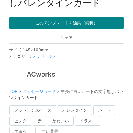
しバレンタインカード
このテンプレートを編集（無料）
シェア
サイズ
:
148
x
100
mm
カテゴリー
:
メッセージカード
ACworks
TOP
>
メッセージカード
>
中央に白いハートの文字無しバレ
ンタインカード
メッセージスペース
バレンタイン
ハート
ピンク
赤
かわいい
イラスト
主線なし
白い背景