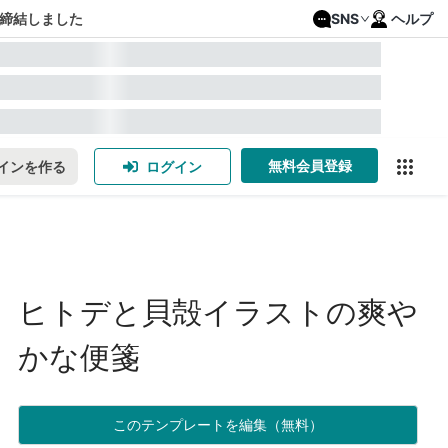
締結しました
SNS
ヘルプ
無料会員登録
インを作る
ログイン
ヒトデと貝殻イラストの爽や
かな便箋
このテンプレートを編集（無料）