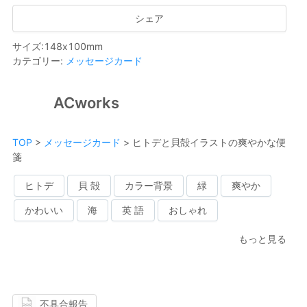
シェア
サイズ
:
148
x
100
mm
カテゴリー
:
メッセージカード
ACworks
TOP
>
メッセージカード
>
ヒトデと貝殻イラストの爽やかな便
箋
ヒトデ
貝 殻
カラー背景
緑
爽やか
かわいい
海
英 語
おしゃれ
もっと見る
不具合報告