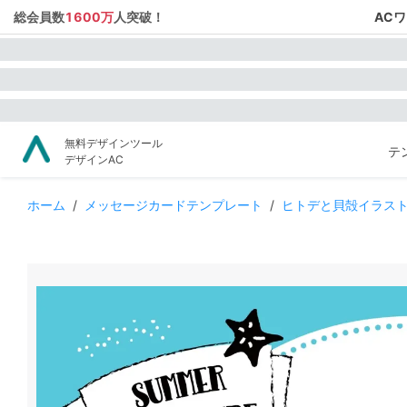
総会員数
1600万
人突破！
AC
無料デザインツール
テ
デザインAC
ホーム
/
メッセージカードテンプレート
/
ヒトデと貝殻イラス