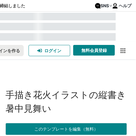
締結しました
SNS
ヘルプ
無料会員登録
インを作る
ログイン
手描き花火イラストの縦書き
暑中見舞い
このテンプレートを編集（無料）