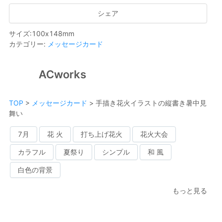
シェア
サイズ
:
100
x
148
mm
カテゴリー
:
メッセージカード
ACworks
TOP
>
メッセージカード
>
手描き花火イラストの縦書き暑中見
舞い
7月
花 火
打ち上げ花火
花火大会
カラフル
夏祭り
シンプル
和 風
白色の背景
もっと見る