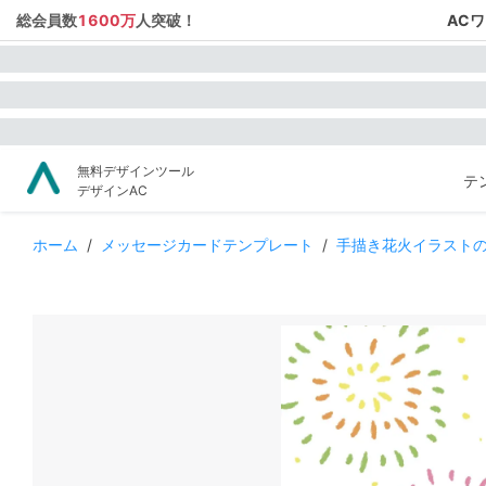
総会員数
1600万
人突破！
AC
無料デザインツール
テ
デザインAC
ホーム
/
メッセージカードテンプレート
/
手描き花火イラスト