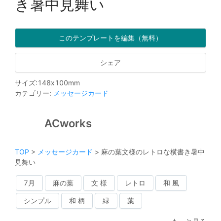
き暑中見舞い
このテンプレートを編集（無料）
シェア
サイズ
:
148
x
100
mm
カテゴリー
:
メッセージカード
ACworks
TOP
>
メッセージカード
>
麻の葉文様のレトロな横書き暑中
見舞い
7月
麻の葉
文 様
レトロ
和 風
シンプル
和 柄
緑
葉