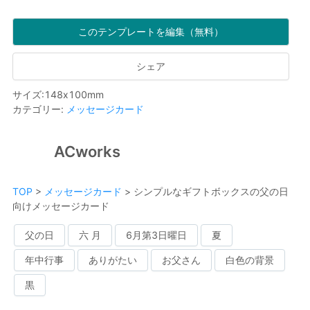
このテンプレートを編集（無料）
シェア
サイズ
:
148
x
100
mm
カテゴリー
:
メッセージカード
ACworks
TOP
>
メッセージカード
>
シンプルなギフトボックスの父の日
向けメッセージカード
父の日
六 月
6月第3日曜日
夏
年中行事
ありがたい
お父さん
白色の背景
黒