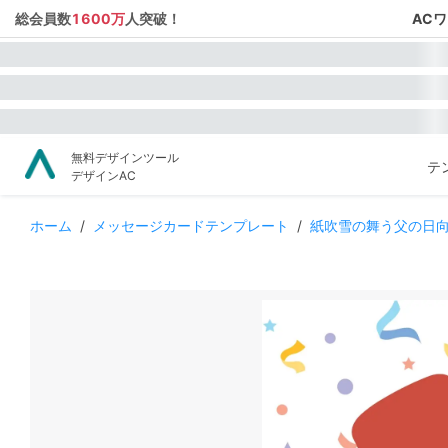
総会員数
1600万
人突破！
AC
無料デザインツール
テ
デザインAC
ホーム
/
メッセージカードテンプレート
/
紙吹雪の舞う父の日