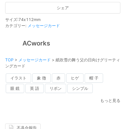
シェア
サイズ
:
74
x
112
mm
カテゴリー
:
メッセージカード
ACworks
TOP
>
メッセージカード
>
紙吹雪の舞う父の日向けグリーティ
ングカード
イラスト
象 徴
赤
ヒゲ
帽 子
眼 鏡
英 語
リボン
シンプル
もっと見る
不具合報告