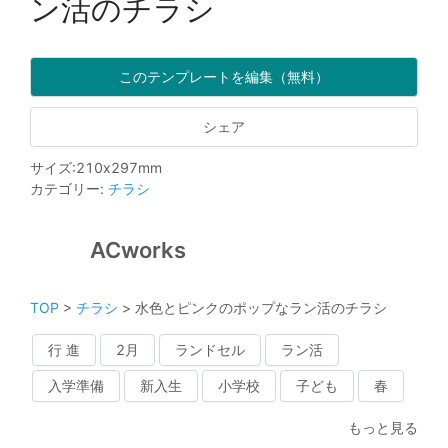
ン活のチラシ
このテンプレートを編集（無料）
シェア
サイズ
:
210
x
297
mm
カテゴリー
:
チラシ
ACworks
TOP
>
チラシ
>
水色とピンクのポップなラン活のチラシ
行 進
2月
ランドセル
ラン活
入学準備
新入生
小学校
子ども
春
もっと見る