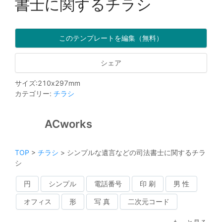
書士に関するチラシ
このテンプレートを編集（無料）
シェア
サイズ
:
210
x
297
mm
カテゴリー
:
チラシ
ACworks
TOP
>
チラシ
>
シンプルな遺言などの司法書士に関するチラ
シ
円
シンプル
電話番号
印 刷
男 性
オフィス
形
写 真
二次元コード