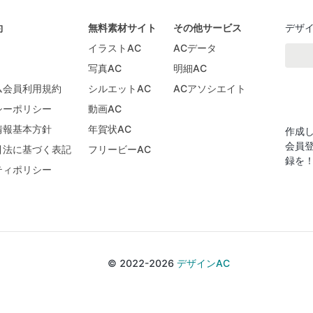
約
無料素材サイト
その他サービス
デザ
イラストAC
ACデータ
写真AC
明細AC
ム会員利用規約
シルエットAC
ACアソシエイト
シーポリシー
動画AC
情報基本方針
年賀状AC
作成
会員
引法に基づく表記
フリービーAC
録を
ティポリシー
© 2022-2026
デザインAC