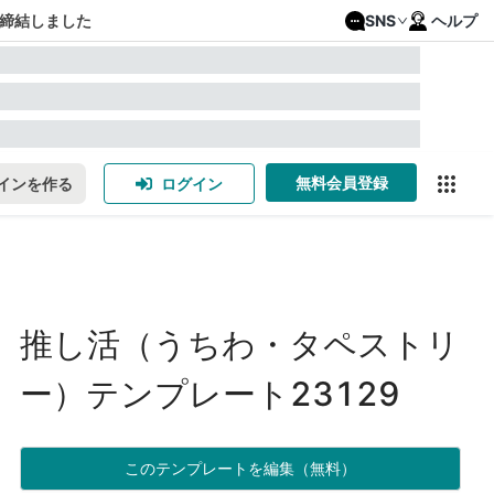
締結しました
SNS
ヘルプ
無料会員登録
インを作る
ログイン
推し活（うちわ・タペストリ
ー）テンプレート23129
このテンプレートを編集（無料）