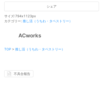
シェア
サイズ
:
794
x
1123
px
カテゴリー
:
推し活（うちわ・タペストリー）
ACworks
TOP
>
推し活（うちわ・タペストリー）
不具合報告