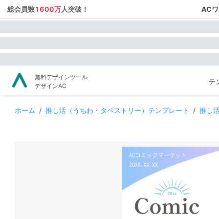
総会員数
1600万
人突破！
AC
無料デザインツール
テ
デザインAC
ホーム
/
推し活（うちわ・タペストリー）テンプレート
/
推し活