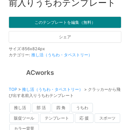
前入りうちわテンプレート
このテンプレートを編集（無料）
シェア
サイズ
:
856
x
824
px
カテゴリー
:
推し活（うちわ・タペストリー）
ACworks
TOP
>
推し活（うちわ・タペストリー）
>
クラッカーから飛
び出す名前入りうちわテンプレート
推し活
部 活
四 角
うちわ
販促ツール
テンプレート
応 援
スポーツ
カラー背景