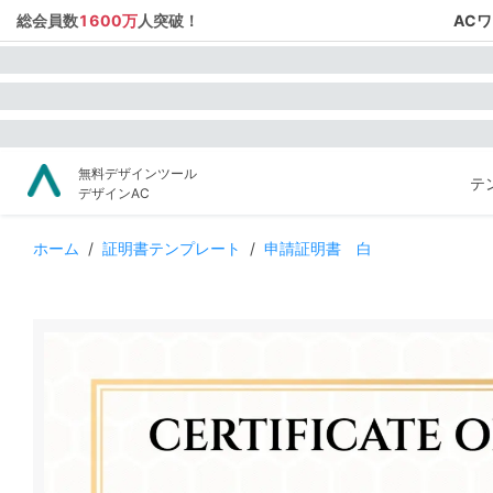
総会員数
1600万
人突破！
AC
無料デザインツール
テ
デザインAC
ホーム
/
証明書テンプレート
/
申請証明書 白