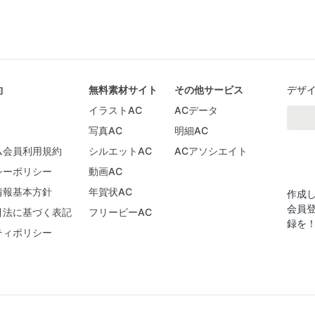
約
無料素材サイト
その他サービス
デザ
イラストAC
ACデータ
写真AC
明細AC
ム会員利用規約
シルエットAC
ACアソシエイト
シーポリシー
動画AC
情報基本方針
年賀状AC
作成
会員
引法に基づく表記
フリービーAC
録を
ティポリシー