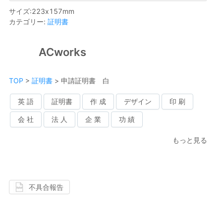
サイズ
:
223
x
157
mm
カテゴリー
:
証明書
ACworks
TOP
>
証明書
>
申請証明書 白
英 語
証明書
作 成
デザイン
印 刷
会 社
法 人
企 業
功 績
もっと見る
不具合報告