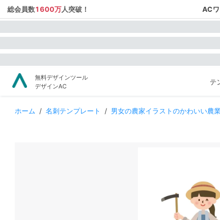
総会員数
1600万
人突破！
AC
無料デザインツール
テ
デザインAC
ホーム
/
名刺テンプレート
/
男女の農家イラストのかわいい農