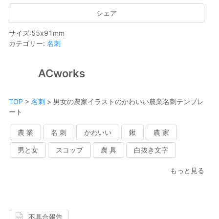
シェア
サイズ
:
55
x
91
mm
カテゴリー
:
名刺
ACworks
TOP
>
名刺
>
男女の農家イラストのかわいい農業名刺テンプレ
ート
農 業
名 刺
かわいい
鍬
農 家
男と女
スコップ
農 具
白抜き文字
もっと見る
不具合報告