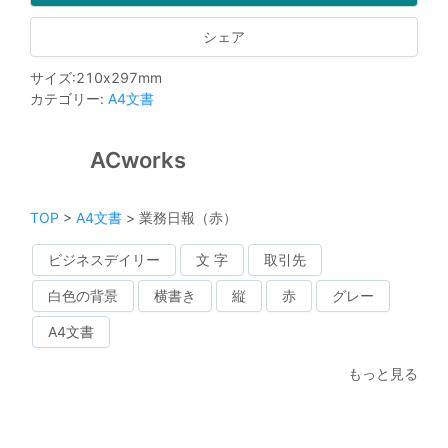
シェア
サイズ
:
210
x
297
mm
カテゴリー
:
A4文書
ACworks
TOP
>
A4文書
>
業務日報（赤）
ビジネスデイリー
文 字
取引先
白色の背景
横書き
縦
赤
グレー
A4文書
もっと見る