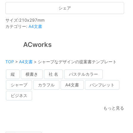
シェア
サイズ
:
210
x
297
mm
カテゴリー
:
A4文書
ACworks
TOP
>
A4文書
>
シャープなデザインの提案書テンプレート
縦
横書き
社 名
パステルカラー
シャープ
カラフル
A4文書
パンフレット
ビジネス
もっと見る