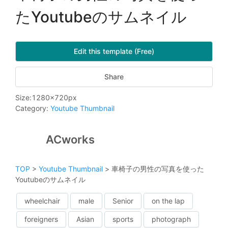
たYoutubeのサムネイル
Edit this template (Free)
Share
Size
:
1280
x
720
px
Category
:
Youtube Thumbnail
ACworks
TOP
>
Youtube Thumbnail
>
車椅子の男性の写真を使った
Youtubeのサムネイル
wheelchair
male
Senior
on the lap
foreigners
Asian
sports
photograph