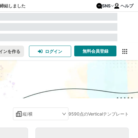
締結しました
SNS
ヘルプ
無料会員登録
インを作る
ログイン
縦/横
9590点のVerticalテンプレート