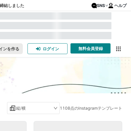
締結しました
SNS
ヘルプ
無料会員登録
インを作る
ログイン
縦/横
1108点のInstagramテンプレート