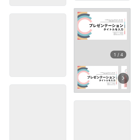
1
/
4