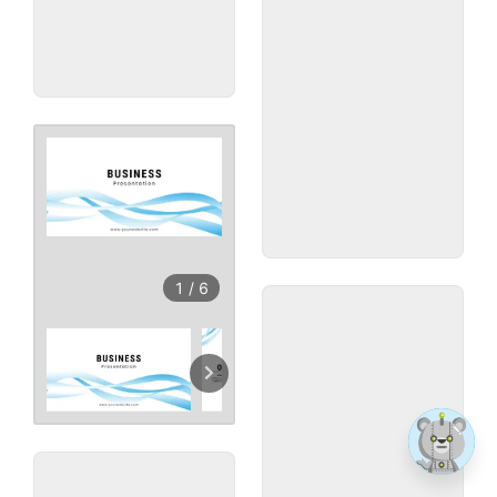
1
/
6