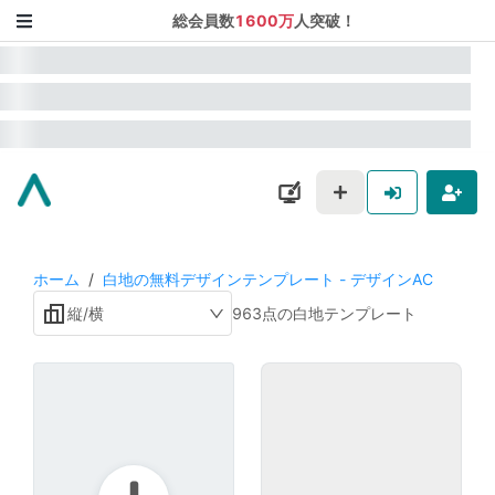
総会員数
1600万
人突破！
ホーム
/
白地の無料デザインテンプレート - デザインAC
縦/横
963点の白地テンプレート