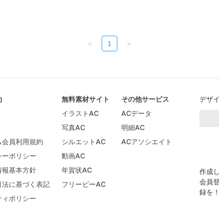
<
1
>
約
無料素材サイト
その他サービス
デザ
イラストAC
ACデータ
写真AC
明細AC
ム会員利用規約
シルエットAC
ACアソシエイト
シーポリシー
動画AC
情報基本方針
年賀状AC
作成
会員
引法に基づく表記
フリービーAC
録を
ティポリシー