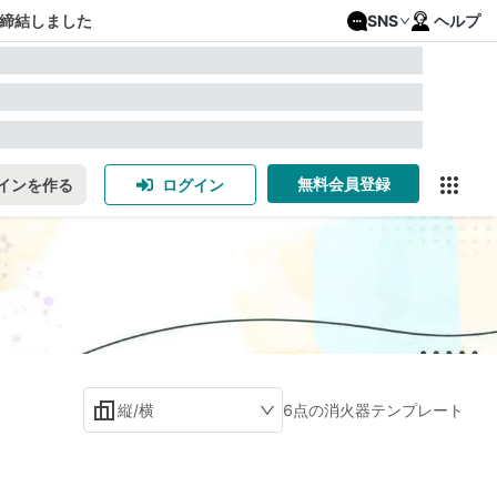
締結しました
SNS
ヘルプ
無料会員登録
インを作る
ログイン
縦/横
6点の消火器テンプレート