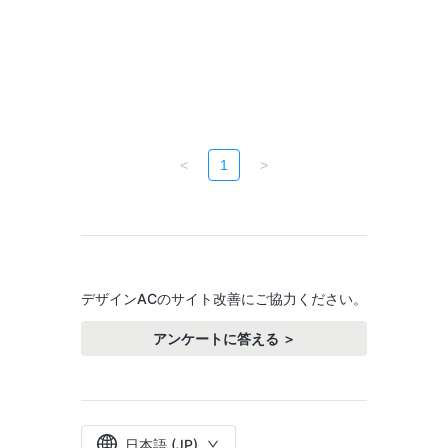
<
1
>
デザインACのサイト改善にご協力ください。
アンケートに答える ＞
日本語 (JP)