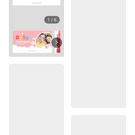
1
/
6