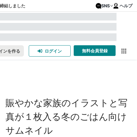
締結しました
SNS
ヘルプ
無料会員登録
インを作る
ログイン
賑やかな家族のイラストと写
真が１枚入る冬のごはん向け
サムネイル