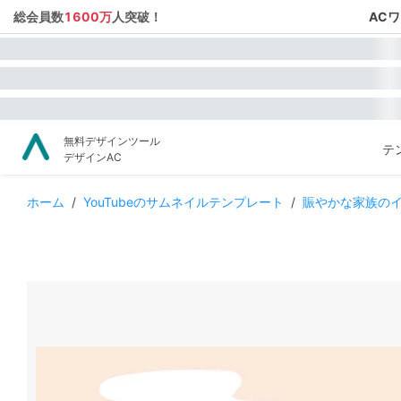
総会員数
1600万
人突破！
AC
無料デザインツール
テ
デザインAC
ホーム
/
YouTubeのサムネイルテンプレート
/
賑やかな家族の