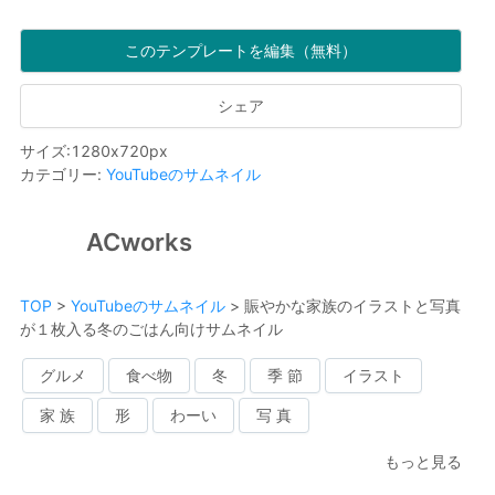
このテンプレートを編集（無料）
シェア
サイズ
:
1280
x
720
px
カテゴリー
:
YouTubeのサムネイル
ACworks
TOP
>
YouTubeのサムネイル
>
賑やかな家族のイラストと写真
が１枚入る冬のごはん向けサムネイル
グルメ
食べ物
冬
季 節
イラスト
家 族
形
わーい
写 真
もっと見る