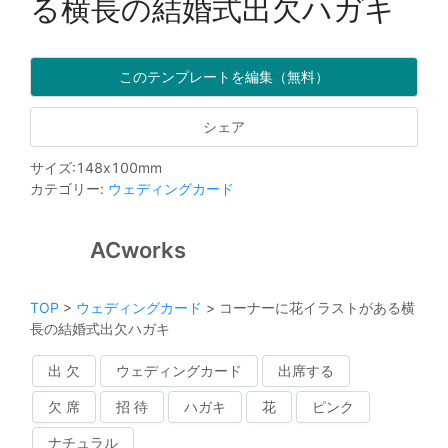
る横長の結婚式出欠ハガキ
このテンプレートを編集（無料）
シェア
サイズ
:
148
x
100
mm
カテゴリー
:
ウェディングカード
ACworks
TOP
>
ウェディングカード
>
コーナーに花イラストがある横
長の結婚式出欠ハガキ
出 欠
ウェディングカード
出席する
欠 席
招 待
ハガキ
花
ピンク
ナチュラル