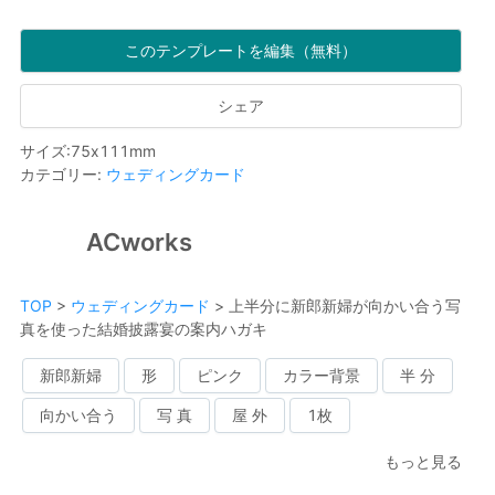
このテンプレートを編集（無料）
シェア
サイズ
:
75
x
111
mm
カテゴリー
:
ウェディングカード
ACworks
TOP
>
ウェディングカード
>
上半分に新郎新婦が向かい合う写
真を使った結婚披露宴の案内ハガキ
新郎新婦
形
ピンク
カラー背景
半 分
向かい合う
写 真
屋 外
1枚
もっと見る