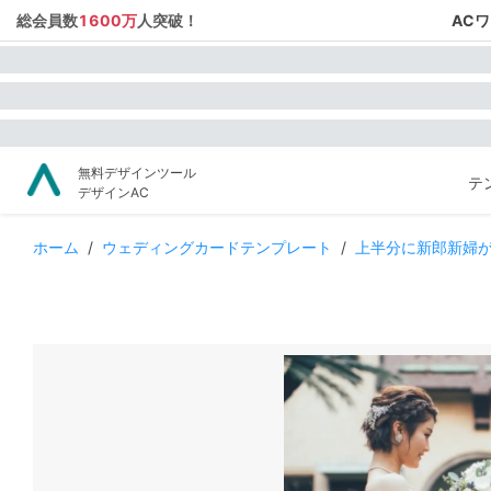
総会員数
1600万
人突破！
AC
無料デザインツール
テ
デザインAC
ホーム
/
ウェディングカードテンプレート
/
上半分に新郎新婦