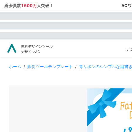
総会員数
1600万
人突破！
AC
無料デザインツール
テ
デザインAC
ホーム
/
販促ツールテンプレート
/
青リボンのシンプルな縦書