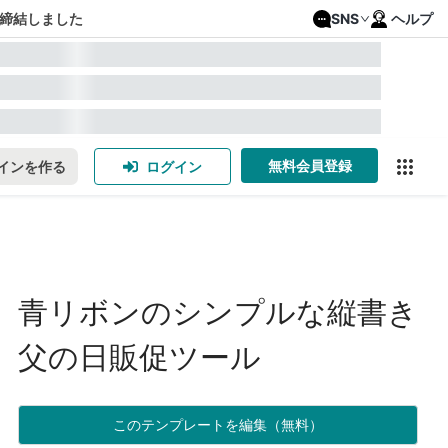
締結しました
SNS
ヘルプ
無料会員登録
インを作る
ログイン
青リボンのシンプルな縦書き
父の日販促ツール
このテンプレートを編集（無料）