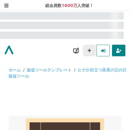
総会員数
1600万
人突破！
ホーム
/
販促ツールテンプレート
/
ヒゲが目立つ茶系の父の日
販促ツール