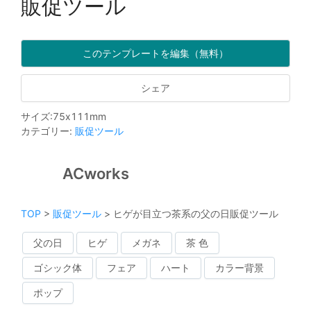
販促ツール
このテンプレートを編集（無料）
シェア
サイズ
:
75
x
111
mm
カテゴリー
:
販促ツール
ACworks
TOP
>
販促ツール
>
ヒゲが目立つ茶系の父の日販促ツール
父の日
ヒゲ
メガネ
茶 色
ゴシック体
フェア
ハート
カラー背景
ポップ