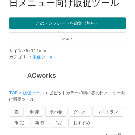
日メニュー向け販促ツール
このテンプレートを編集（無料）
シェア
サイズ
:
75
x
111
mm
カテゴリー
:
販促ツール
ACworks
TOP
>
販促ツール
>
ビビットカラー和柄の春の日メニュー向
け販促ツール
春
季 節
食べ物
グルメ
レストラン
限 定
新 作
1品
おすすめ