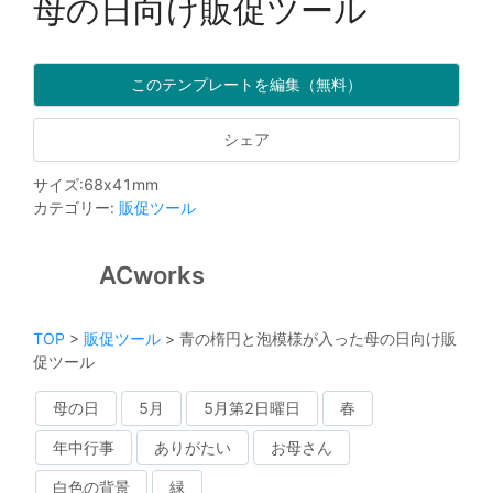
母の日向け販促ツール
このテンプレートを編集（無料）
シェア
サイズ
:
68
x
41
mm
カテゴリー
:
販促ツール
ACworks
TOP
>
販促ツール
>
青の楕円と泡模様が入った母の日向け販
促ツール
母の日
5月
5月第2日曜日
春
年中行事
ありがたい
お母さん
白色の背景
緑