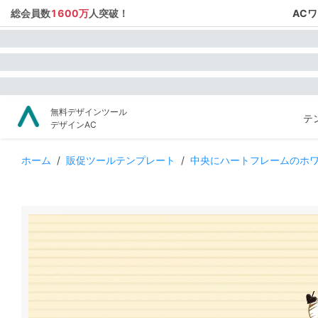
総会員数
1600万
人突破！
AC
無料デザインツール
テ
デザインAC
ホーム
/
販促ツールテンプレート
/
中央にハートフレームのホ