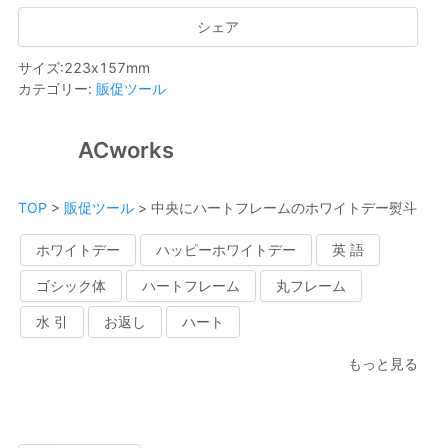
シェア
サイズ
:
223
x
157
mm
カテゴリー
:
販促ツール
ACworks
TOP
>
販促ツール
>
中央にハートフレームのホワイトデー熨斗
ホワイトデー
ハッピーホワイトデー
英 語
ゴシック体
ハートフレーム
丸フレーム
水 引
お返し
ハート
もっと見る