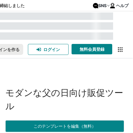
締結しました
SNS
ヘルプ
無料会員登録
インを作る
ログイン
モダンな父の日向け販促ツー
ル
このテンプレートを編集（無料）