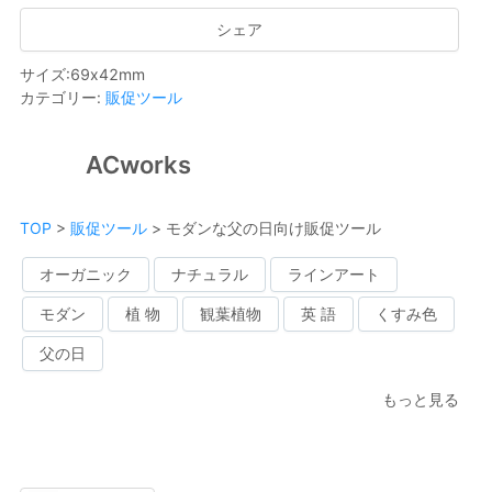
シェア
サイズ
:
69
x
42
mm
カテゴリー
:
販促ツール
ACworks
TOP
>
販促ツール
>
モダンな父の日向け販促ツール
オーガニック
ナチュラル
ラインアート
モダン
植 物
観葉植物
英 語
くすみ色
父の日
もっと見る