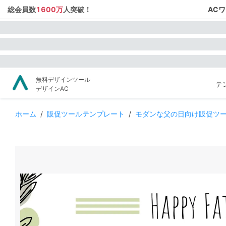
総会員数
1600万
人突破！
AC
無料デザインツール
テ
デザインAC
ホーム
/
販促ツールテンプレート
/
モダンな父の日向け販促ツ