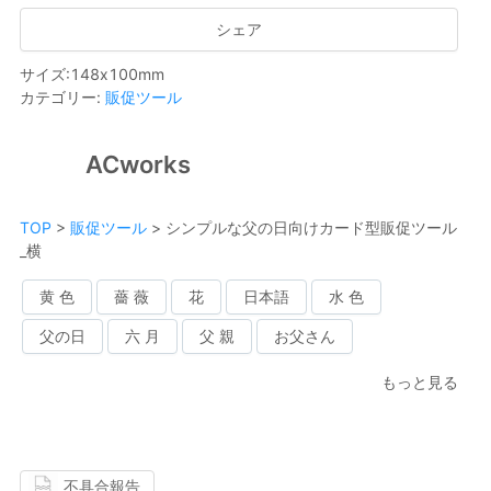
シェア
サイズ
:
148
x
100
mm
カテゴリー
:
販促ツール
ACworks
TOP
>
販促ツール
>
シンプルな父の日向けカード型販促ツール
_横
黄 色
薔 薇
花
日本語
水 色
父の日
六 月
父 親
お父さん
もっと見る
不具合報告