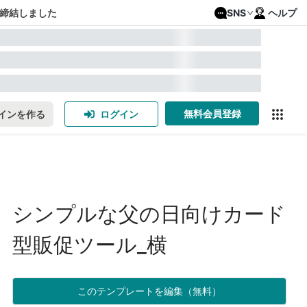
締結しました
SNS
ヘルプ
無料会員登録
インを作る
ログイン
シンプルな父の日向けカード
型販促ツール_横
このテンプレートを編集（無料）