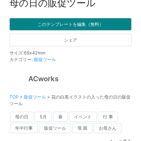
母の日の販促ツール
このテンプレートを編集（無料）
シェア
サイズ
:
69
x
42
mm
カテゴリー
:
販促ツール
ACworks
TOP
>
販促ツール
>
花の白黒イラストの入った母の日の販促
ツール
母の日
5月
春
イベント
行 事
年中行事
販促ツール
母 親
お母さん