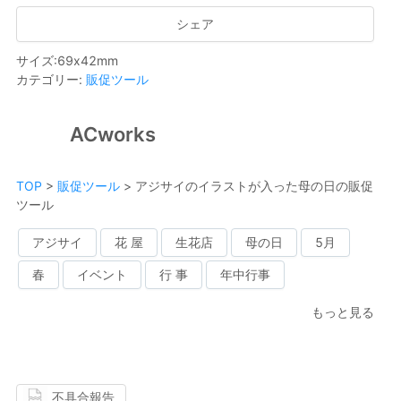
シェア
サイズ
:
69
x
42
mm
カテゴリー
:
販促ツール
ACworks
TOP
>
販促ツール
>
アジサイのイラストが入った母の日の販促
ツール
アジサイ
花 屋
生花店
母の日
5月
春
イベント
行 事
年中行事
もっと見る
不具合報告