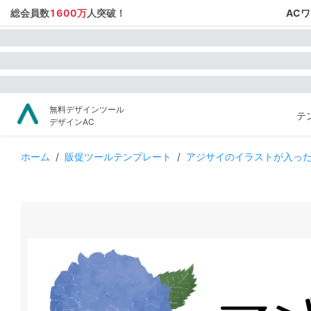
総会員数
1600万
人突破！
AC
無料デザインツール
テ
デザインAC
ホーム
/
販促ツールテンプレート
/
アジサイのイラストが入っ