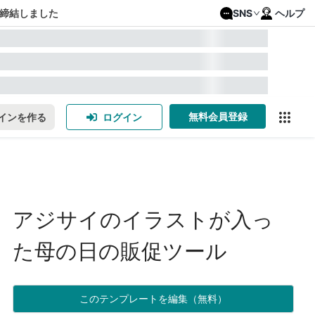
締結しました
SNS
ヘルプ
無料会員登録
インを作る
ログイン
アジサイのイラストが入っ
た母の日の販促ツール
このテンプレートを編集（無料）