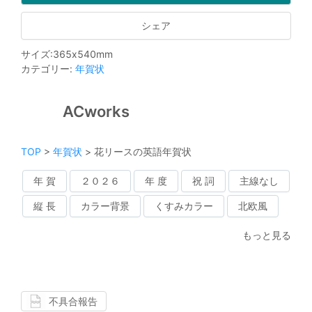
シェア
サイズ
:
365
x
540
mm
カテゴリー
:
年賀状
ACworks
TOP
>
年賀状
>
花リースの英語年賀状
年 賀
２０２６
年 度
祝 詞
主線なし
縦 長
カラー背景
くすみカラー
北欧風
もっと見る
不具合報告