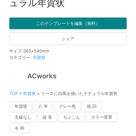
ュラル年賀状
このテンプレートを編集（無料）
シェア
サイズ
:
365
x
540
mm
カテゴリー
:
年賀状
ACworks
TOP
>
年賀状
>
リースに白馬を描いたナチュラル年賀状
年賀状
八 年
グレー色
祝 詞
主線なし
縦 長
ちょこん
カラー背景
令 和