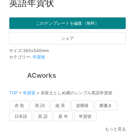
英語年賀状
このテンプレートを編集（無料）
シェア
サイズ
:
365
x
540
mm
カテゴリー
:
年賀状
ACworks
TOP
>
年賀状
>
赤富士としめ縄のシンプル英語年賀状
赤 色
祝 詞
縦 長
波模様
横書き
日本語
英 語
新 年
年賀状
もっと見る