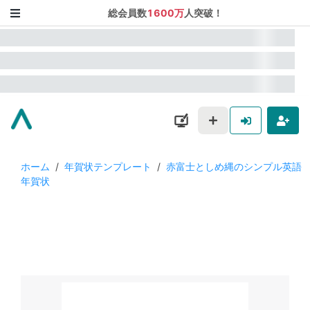
総会員数
1600万
人突破！
ホーム
/
年賀状テンプレート
/
赤富士としめ縄のシンプル英語
年賀状