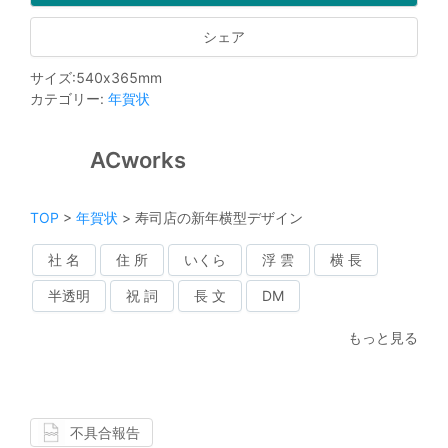
シェア
サイズ
:
540
x
365
mm
カテゴリー
:
年賀状
ACworks
TOP
>
年賀状
>
寿司店の新年横型デザイン
社 名
住 所
いくら
浮 雲
横 長
半透明
祝 詞
長 文
DM
もっと見る
不具合報告