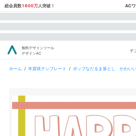
総会員数
1600万
人突破！
AC
無料デザインツール
テ
デザインAC
ホーム
/
年賀状テンプレート
/
ポップなだるま落とし かわい