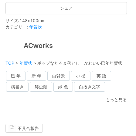
シェア
サイズ
:
148
x
100
mm
カテゴリー
:
年賀状
ACworks
TOP
>
年賀状
>
ポップなだるま落とし かわいい巳年年賀状
巳 年
新 年
白背景
小 槌
英 語
横書き
爬虫類
緑 色
白抜き文字
もっと見る
不具合報告