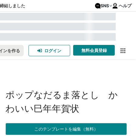
締結しました
SNS
ヘルプ
無料会員登録
インを作る
ログイン
ポップなだるま落とし か
わいい巳年年賀状
このテンプレートを編集（無料）