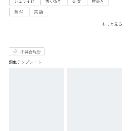
シュライヒ
切り抜き
英 文
横書き
自 然
英 語
もっと見る
不具合報告
類似テンプレート