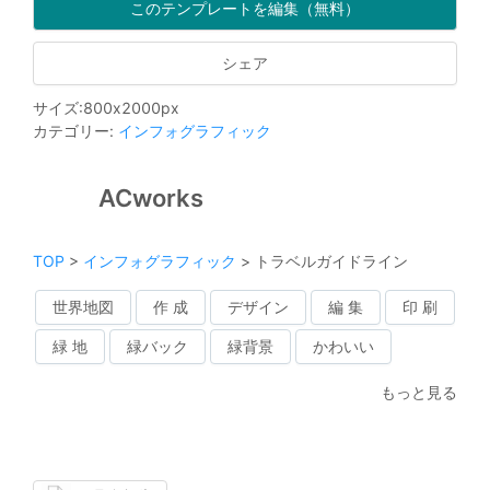
このテンプレートを編集（無料）
シェア
サイズ
:
800
x
2000
px
カテゴリー
:
インフォグラフィック
ACworks
TOP
>
インフォグラフィック
>
トラベルガイドライン
世界地図
作 成
デザイン
編 集
印 刷
緑 地
緑バック
緑背景
かわいい
もっと見る