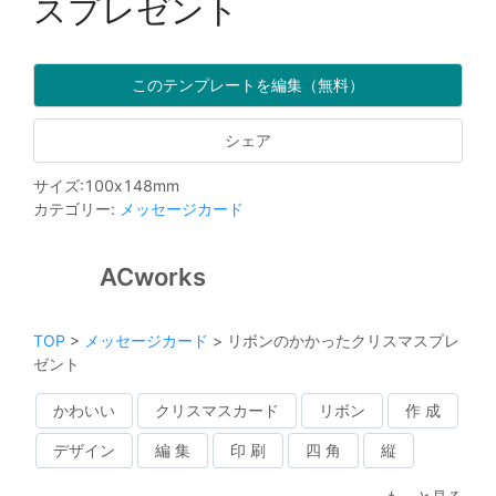
スプレゼント
このテンプレートを編集（無料）
シェア
サイズ
:
100
x
148
mm
カテゴリー
:
メッセージカード
ACworks
TOP
>
メッセージカード
>
リボンのかかったクリスマスプレ
ゼント
かわいい
クリスマスカード
リボン
作 成
デザイン
編 集
印 刷
四 角
縦