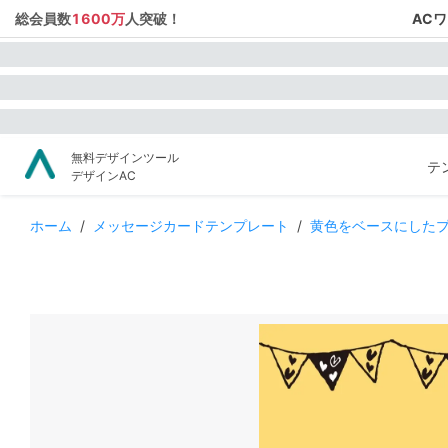
総会員数
1600万
人突破！
AC
無料デザインツール
テ
デザインAC
ホーム
/
メッセージカードテンプレート
/
黄色をベースにした