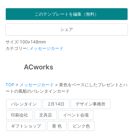
このテンプレートを編集（無料）
シェア
サイズ
:
100
x
148
mm
カテゴリー
:
メッセージカード
ACworks
TOP
>
メッセージカード
>
黄色をベースにしたプレゼントとハ
ートの風船のバレンタインカード
バレンタイン
2月14日
デザイン事務所
印刷会社
文具店
イベント会場
ギフトショップ
黄 色
ピンク色