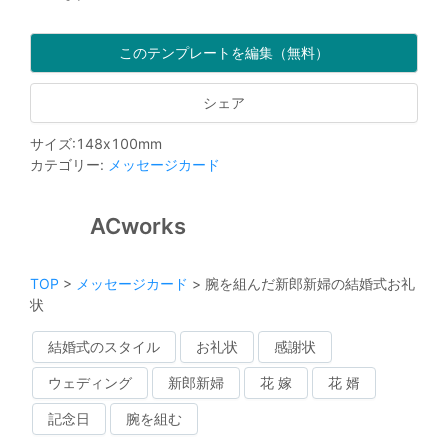
このテンプレートを編集（無料）
シェア
サイズ
:
148
x
100
mm
カテゴリー
:
メッセージカード
ACworks
TOP
>
メッセージカード
>
腕を組んだ新郎新婦の結婚式お礼
状
結婚式のスタイル
お礼状
感謝状
ウェディング
新郎新婦
花 嫁
花 婿
記念日
腕を組む