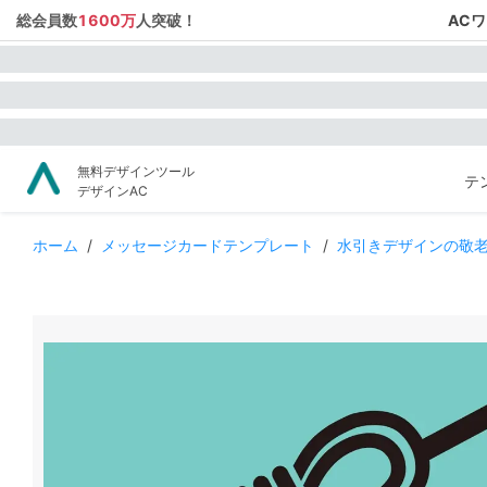
総会員数
1600万
人突破！
AC
無料デザインツール
テ
デザインAC
ホーム
/
メッセージカードテンプレート
/
水引きデザインの敬