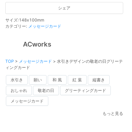
シェア
サイズ
:
148
x
100
mm
カテゴリー
:
メッセージカード
ACworks
TOP
>
メッセージカード
>
水引きデザインの敬老の日グリーテ
ィングカード
水引き
願い
和 風
紅 葉
縦書き
おしゃれ
敬老の日
グリーティングカード
メッセージカード
もっと見る