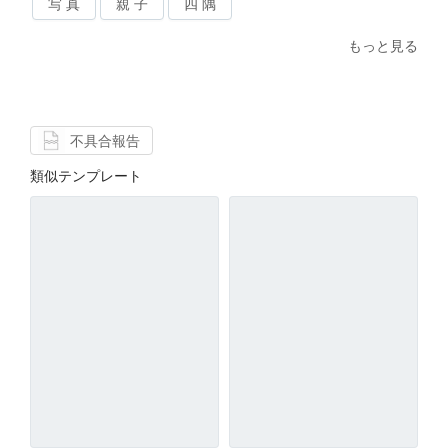
写 真
親 子
四 隅
もっと見る
不具合報告
類似テンプレート