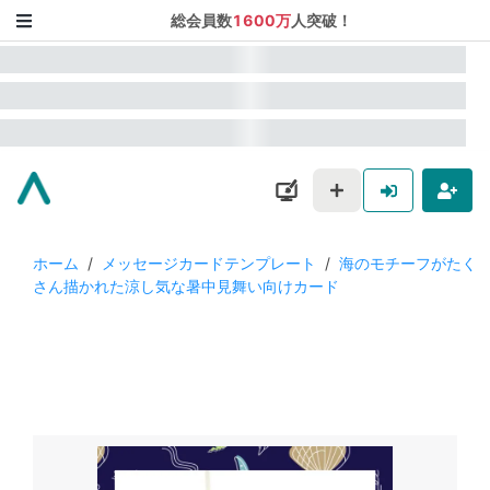
総会員数
1600万
人突破！
ホーム
/
メッセージカードテンプレート
/
海のモチーフがたく
さん描かれた涼し気な暑中見舞い向けカード