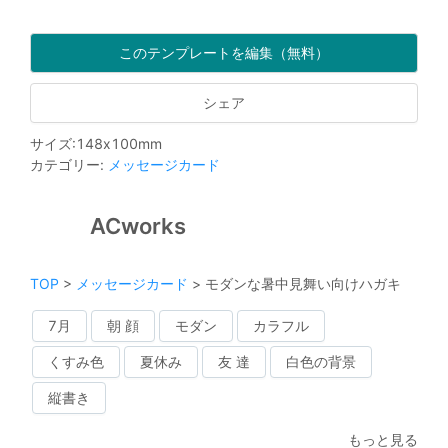
このテンプレートを編集（無料）
シェア
サイズ
:
148
x
100
mm
カテゴリー
:
メッセージカード
ACworks
TOP
>
メッセージカード
>
モダンな暑中見舞い向けハガキ
7月
朝 顔
モダン
カラフル
くすみ色
夏休み
友 達
白色の背景
縦書き
もっと見る