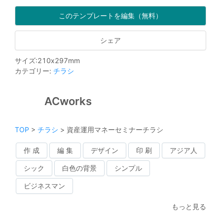
このテンプレートを編集（無料）
シェア
サイズ
:
210
x
297
mm
カテゴリー
:
チラシ
ACworks
TOP
>
チラシ
>
資産運用マネーセミナーチラシ
作 成
編 集
デザイン
印 刷
アジア人
シック
白色の背景
シンプル
ビジネスマン
もっと見る