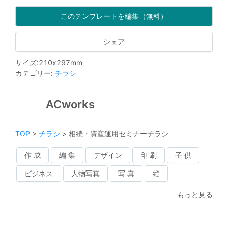
このテンプレートを編集（無料）
シェア
サイズ
:
210
x
297
mm
カテゴリー
:
チラシ
ACworks
TOP
>
チラシ
>
相続・資産運用セミナーチラシ
作 成
編 集
デザイン
印 刷
子 供
ビジネス
人物写真
写 真
縦
もっと見る