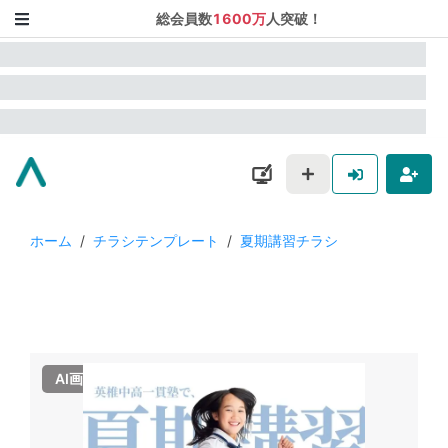
総会員数
1600万
人突破！
ホーム
/
チラシテンプレート
/
夏期講習チラシ
AI画像使用